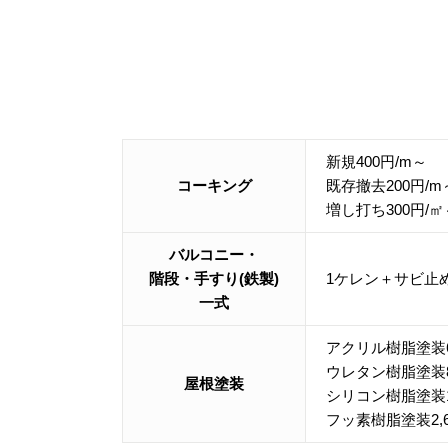
新規400円/m～
コーキング
既存撤去200円/m
増し打ち300円/㎡
バルコニー・
階段・手すり(鉄製)
1ケレン＋サビ止め
一式
アクリル樹脂塗装6
ウレタン樹脂塗装8
屋根塗装
シリコン樹脂塗装1,
フッ素樹脂塗装2,6