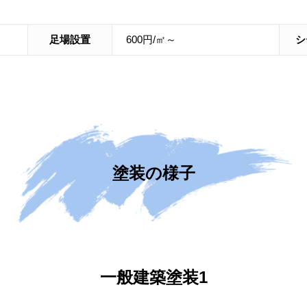
足場設置
600円/㎡～
シ
塗装の様子
一般建築塗装1