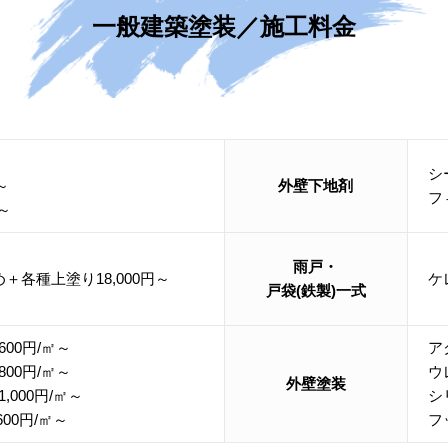
一般建築塗装／施工料金
シ
～
外壁下地剤
フ
～
雨戸・
＋各種上塗り18,000円～
ケ
戸袋(鉄製)一式
00円/㎡～
ア
00円/㎡～
ウ
外壁塗装
000円/㎡～
シ
00円/㎡～
フ