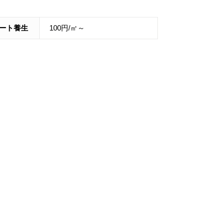
ート養生
100円/㎡～